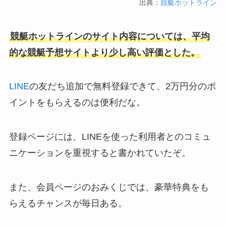
出典：
競艇ホットライン
2025年8月6日
無料予想
14,600円
競艇ホットラインのサイト内容については、平均
2025年8月5日
無料予想
10,400円
的な競艇予想サイトより少し高い評価とした。
2025年8月1日
無料予想
43,200円
LINE
の友だち追加で無料登録できて、2万円分のポ
2025年7月30日
無料予想
20,000円
イントをもらえるのは便利だな。
2025年7月29日
無料予想
69,200円
2025年7月24日
無料予想
61,800円
登録ページには、LINEを使った利用者とのコミュ
ニケーションを重視すると書かれていたぞ。
2025年7月17日
無料予想
29,600円
2025年7月16日
無料予想
24,800円
また、会員ページのおみくじでは、豪華特典をも
2025年7月15日
無料予想
24,800円
らえるチャンスが毎日ある。
2025年7月11日
無料予想
44,400円