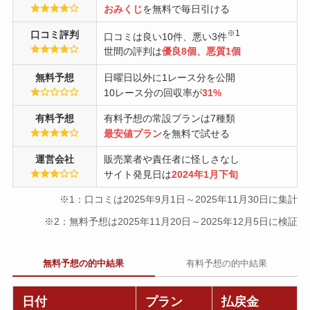
おみくじ
を無料で毎日引ける
※1
口コミ評判
口コミは良い10件、悪い3件
世間の評判は
優良8個、悪質1個
無料予想
日曜日以外に1レース分を公開
10レース分の回収率が
31%
有料予想
有料予想の常設プランは7種類
最安値プラン
を無料で試せる
運営会社
販売業者や責任者に怪しさなし
サイト発見日は
2024年1月下旬
※1：口コミは2025年9月1日～2025年11月30日に集計
※2：無料予想は2025年11月20日～2025年12月5日に検証
無料予想の的中結果
有料予想の的中結果
日付
プラン
払戻金