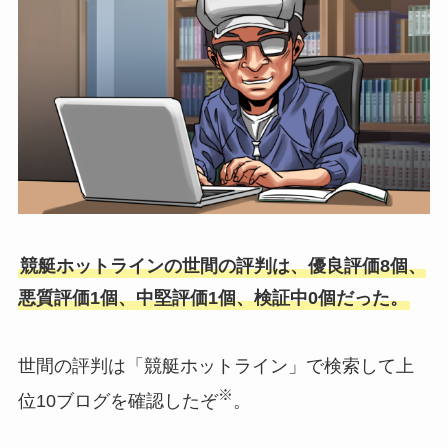
競艇ホットラインの世間の評判は、優良評価8個、
悪質評価1個、中堅評価1個、検証中0個だった。
世間の評判は「競艇ホットライン」で検索して上
※
位10ブログを確認したぞ
。