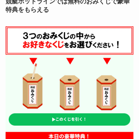
競艇ホットラインでは無料のおみくじで豪華
2025年1月7日
無料予想
23,000円
特典をもらえる
2025年1月6日
無料予想
28,000円
2024年12月26日
無料予想
16,800円
2024年12月25日
無料予想
19,600円
2024年12月23日
無料予想
31,200円
2024年12月20日
無料予想
29,600円
2024年12月19日
無料予想
34,200円
2024年12月11日
無料予想
20,800円
2024年12月3日
無料予想
39,600円
2024年12月2日
無料予想
20,800円