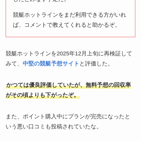
競艇ホットラインをまだ利用できる方がいれ
ば、コメントで教えてくれると助かるぞ。
競艇ホットラインを2025年12月上旬に再検証して
みて、
中堅の競艇予想サイト
と評価した。
かつては優良評価していたが、無料予想の回収率
がその頃よりも下がったぞ。
また、ポイント購入中にプランが完売になったと
いう悪い口コミも投稿されていたな。