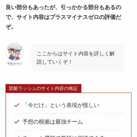
良い部分もあったが、引っかかる部分もあるの
2025年3月21日
無料予想
7,700円
で、サイト内容はプラスマイナスゼロの評価だ
2025年3月20日
無料予想
11,200円
ぞ。
2025年3月19日
無料予想
30,500円
2025年3月19日
無料予想
14,000円
ここからはサイト内容を詳しく解
説していくぞ！
2025年3月17日
無料予想
14,500円
予想オヤジ
2025年3月14日
無料予想
17,600円
競艇ラッシュのサイト内容の検証
2025年3月14日
無料予想
15,000円
2025年3月13日
無料予想
12,600円
「今だけ」という表現が怪しい
2025年3月10日
無料予想
10,000円
予想の根拠は最強チーム
2025年3月6日
無料予想
15,200円