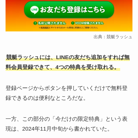
2025年2月17日
無料予想
20,100円
2025年2月14日
無料予想
19,900円
出典：競艇ラッシュ
2025年2月13日
無料予想
14,200円
2025年2月12日
無料予想
15,600円
競艇ラッシュには、LINEの友だち追加をすれば無
2025年2月11日
無料予想
25,000円
料会員登録できて、4つの特典を受け取れる。
2025年2月11日
無料予想
19,750円
登録ページからボタンを押していくだけで無料登
2025年2月7日
無料予想
13,600円
録できるのは便利なところだな。
2025年2月7日
無料予想
9,800円
一方、この部分の「今だけの限定特典」という表
2025年2月6日
無料予想
13,000円
現は、2024年11月中旬から書かれていた。
2025年2月5日
無料予想
19,950円