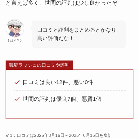
と言えば多く、世間の評判は少し良かったぞ。
口コミと評判をまとめるとかなり
高い評価だな！
予想オヤジ
競艇ラッシュの口コミや評判
口コミは良い12件、悪い0件
世間の評判は優良7個、悪質1個
※1：口コミは2025年3月16日～2025年6月15日を集計