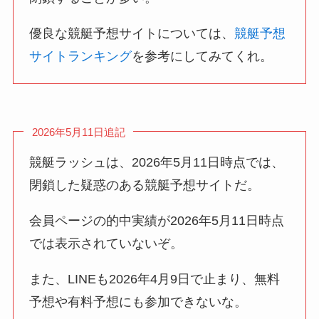
優良な競艇予想サイトについては、
競艇予想
サイトランキング
を参考にしてみてくれ。
2026年5月11日追記
競艇ラッシュは、2026年5月11日時点では、
閉鎖した疑惑のある競艇予想サイトだ。
会員ページの的中実績が2026年5月11日時点
では表示されていないぞ。
また、LINEも2026年4月9日で止まり、無料
予想や有料予想にも参加できないな。