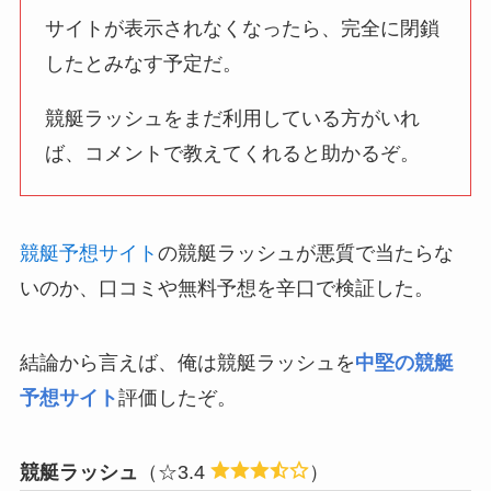
サイトが表示されなくなったら、完全に閉鎖
したとみなす予定だ。
競艇ラッシュをまだ利用している方がいれ
ば、コメントで教えてくれると助かるぞ。
競艇予想サイト
の競艇ラッシュが悪質で当たらな
いのか、口コミや無料予想を辛口で検証した。
結論から言えば、俺は競艇ラッシュを
中堅の競艇
予想サイト
評価したぞ。
競艇ラッシュ
（☆3.4
）