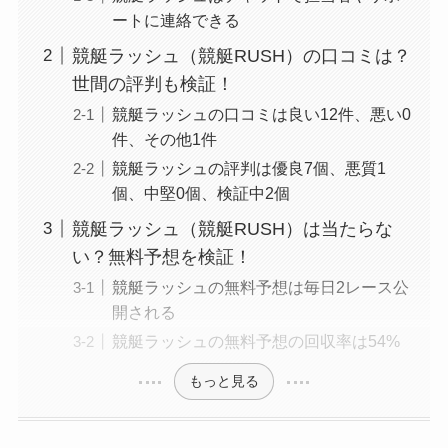
ートに連絡できる
2025年4月30日
無料予想
19,500円
競艇ラッシュ（競艇RUSH）の口コミは？
2025年4月25日
無料予想
21,000円
世間の評判も検証！
2025年4月25日
無料予想
14,400円
競艇ラッシュの口コミは良い12件、悪い0
件、その他1件
2025年4月24日
無料予想
15,600円
競艇ラッシュの評判は優良7個、悪質1
個、中堅0個、検証中2個
2025年4月23日
無料予想
15,150円
競艇ラッシュ（競艇RUSH）は当たらな
2025年4月23日
無料予想
15,000円
い？無料予想を検証！
競艇ラッシュの無料予想は毎日2レース公
2025年4月22日
無料予想
22,400円
開される
2025年4月21日
無料予想
22,000円
競艇ラッシュの無料予想の回収率は54%
2025年4月18日
無料予想
19,200円
もっと見る
2025年4月18日
無料予想
16,800円