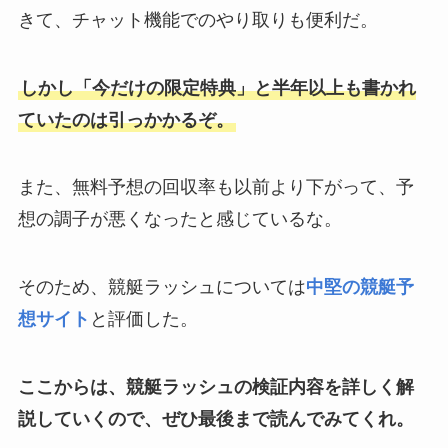
2025年5月30日
無料予想
17,250円
きて、チャット機能でのやり取りも便利だ。
2025年5月29日
無料予想
27,150円
しかし「今だけの限定特典」と半年以上も書かれ
2025年5月28日
無料予想
11,700円
ていたのは引っかかるぞ。
2025年5月27日
無料予想
13,000円
また、無料予想の回収率も以前より下がって、予
2025年5月22日
無料予想
11,200円
想の調子が悪くなったと感じているな。
2025年5月22日
無料予想
9,000円
そのため、競艇ラッシュについては
中堅の競艇予
2025年5月21日
無料予想
20,550円
想サイト
と評価した。
2025年5月20日
無料予想
14,600円
2025年5月19日
無料予想
13,200円
ここからは、競艇ラッシュの検証内容を詳しく解
説していくので、ぜひ最後まで読んでみてくれ。
2025年5月19日
無料予想
9,100円