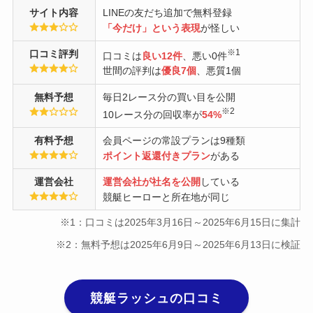
サイト内容
LINEの友だち追加で無料登録
「今だけ」という表現
が怪しい
※1
口コミ評判
口コミは
良い12件
、悪い0件
世間の評判は
優良7個
、悪質1個
無料予想
毎日2レース分の買い目を公開
※2
10レース分の回収率が
54%
有料予想
会員ページの常設プランは9種類
ポイント返還付きプラン
がある
運営会社
運営会社が社名を公開
している
競艇ヒーローと所在地が同じ
※1：口コミは2025年3月16日～2025年6月15日に集計
※2：無料予想は2025年6月9日～2025年6月13日に検証
競艇ラッシュの口コミ