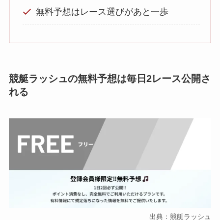
無料予想はレース選びがあと一歩
競艇ラッシュの無料予想は毎日2レース公開さ
れる
出典：競艇ラッシュ