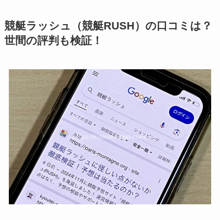
競艇ラッシュ（競艇RUSH）の口コミは？
世間の評判も検証！