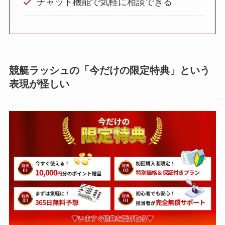
チャット機能で気軽に相談できる
2025年3月5日
無料予想
13,800円
2025年3月4日
無料予想
21,250円
2025年3月4日
無料予想
17,250円
競艇ラッシュの「今だけの限定特典」という
2025年3月3日
無料予想
18,150円
表現が怪しい
2025年2月28日
無料予想
14,000円
2025年2月27日
無料予想
37,800円
2025年2月26日
無料予想
14,800円
2025年2月25日
無料予想
10,250円
2025年2月20日
無料予想
7,400円
2025年2月18日
無料予想
11,700円