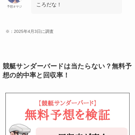
ころだな！
2025年10月17日
無料予想
30,800円
予想オヤジ
2025年10月16日
無料予想
21,600円
※：2025年4月3日に調査
2025年10月15日
無料予想
90,400円
2025年10月13日
無料予想
19,200円
2025年10月10日
無料予想
14,800円
競艇サンダーバードは当たらない？無料予
2025年10月9日
無料予想
34,400円
想の的中率と回収率！
2025年10月9日
無料予想
30,000円
2025年10月3日
無料予想
63,200円
2025年10月2日
無料予想
14,000円
2025年10月1日
無料予想
14,400円