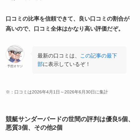
2026年1月14日
無料予想
63,200円
2026年1月12日
無料予想
45,600円
口コミの比率を信頼できて、良い口コミの割合が
高いので、口コミ全体はかなり高い評価だぞ。
2026年1月9日
無料予想
39,600円
2026年1月9日
無料予想
20,400円
最新の口コミは、
この記事の最下
2026年1月8日
無料予想
35,600円
部
に表示しているぞ！
予想オヤジ
2026年1月5日
無料予想
31,200円
2025年12月24日
無料予想
52,000円
※：口コミは2026年4月1日～2026年6月30日に集計
2025年12月22日
無料予想
20,400円
2025年12月19日
無料予想
20,400円
競艇サンダーバードの世間の評判は優良5個、
悪質3個、その他2個
2025年12月18日
無料予想
32,000円