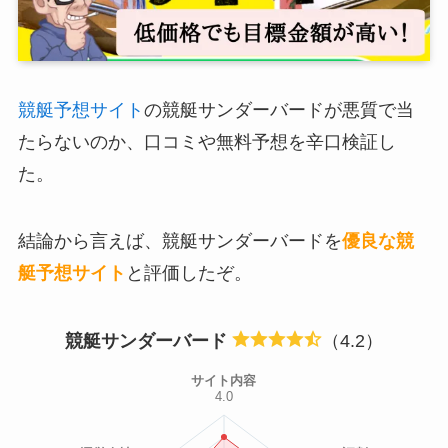
競艇予想サイト
の競艇サンダーバードが悪質で当
たらないのか、口コミや無料予想を辛口検証し
た。
結論から言えば、競艇サンダーバードを
優良な競
艇予想サイト
と評価したぞ。
競艇サンダーバード
（4.2）
サイト内容
4.0