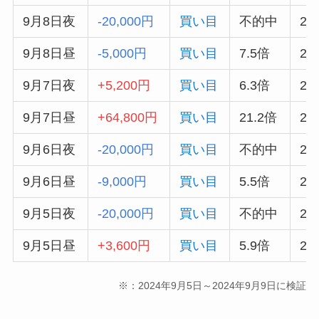
9月8日夜
-20,000円
買い目
不的中
20
9月8日昼
-5,000円
買い目
7.5倍
20
9月7日夜
+5,200円
買い目
6.3倍
20
9月7日昼
+64,800円
買い目
21.2倍
20
9月6日夜
-20,000円
買い目
不的中
20
9月6日昼
-9,000円
買い目
5.5倍
20
9月5日夜
-20,000円
買い目
不的中
20
9月5日昼
+3,600円
買い目
5.9倍
20
※：2024年9月5日～2024年9月9日に検証