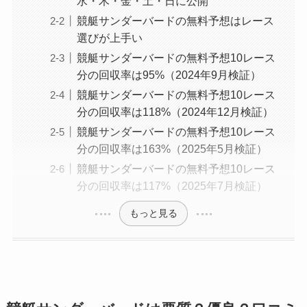
水・木・金・土・日に公開
2026年5月27日
無料予想
48,200円
競艇サンダーバードの無料予想はレース
2026年5月25日
無料予想
53,200円
選びが上手い
競艇サンダーバードの無料予想10レース
2026年5月22日
無料予想
16,000円
分の回収率は95%（2024年9月検証）
2026年5月21日
無料予想
96,400円
競艇サンダーバードの無料予想10レース
分の回収率は118%（2024年12月検証）
2026年5月21日
無料予想
26,800円
競艇サンダーバードの無料予想10レース
分の回収率は163%（2025年5月検証）
2026年5月18日
無料予想
45,200円
競艇サンダーバードの無料予想10レース
分の回収率は117%（2025年7月検証）
2026年5月14日
無料予想
25,600円
もっと見る
2026年5月13日
無料予想
30,000円
2026年5月8日
無料予想
18,400円
2026年5月7日
無料予想
45,200円