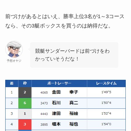
2025年1月29日
無料予想
32,000円
前づけがあるとはいえ、勝率上位3名が1～3コース
2025年1月27日
無料予想
23,600円
なら、その3艇ボックスを買うのは納得だな。
2025年1月24日
無料予想
76,000円
2025年1月24日
無料予想
21,200円
競艇サンダーバードは前づけをわ
かっていそうだな！
予想オヤジ
2025年1月23日
無料予想
28,800円
2025年1月22日
無料予想
78,400円
2025年1月20日
無料予想
47,200円
2025年1月17日
無料予想
14,000円
2025年1月16日
無料予想
15,600円
2025年1月15日
無料予想
43,600円