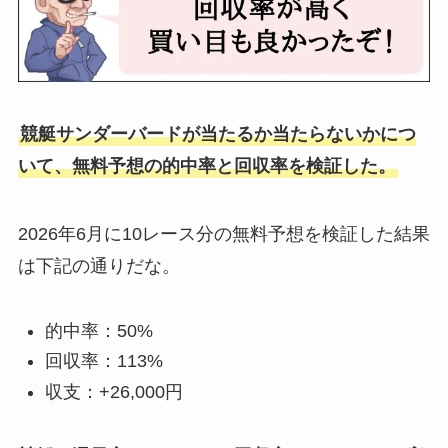
2025年9月29日
無料予想
29,200円
2025年9月26日
無料予想
24,400円
2025年9月18日
無料予想
44,000円
競艇サンダーバードが当たるか当たらないかにつ
2025年9月17日
無料予想
23,600円
いて、無料予想の的中率と回収率を検証した。
2025年9月12日
無料予想
48,800円
2026年6月に10レース分の無料予想を検証した結果
2025年9月12日
無料予想
23,600円
は下記の通りだな。
2025年9月4日
無料予想
36,400円
的中率：50%
2025年9月1日
無料予想
21,600円
回収率：113%
2025年8月29日
無料予想
10,600円
収支：+26,000円
2025年8月28日
無料予想
16,400円