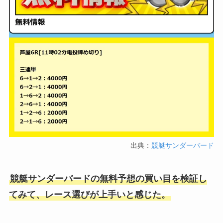
2025年5月26日
無料予想
13,000円
2025年5月22日
無料予想
18,400円
2025年5月21日
無料予想
68,400円
2025年5月15日
無料予想
83,200円
2025年5月14日
無料予想
202,000円
2025年5月14日
無料予想
40,000円
出典：
競艇サンダーバード
2025年5月8日
無料予想
85,200円
2025年5月1日
無料予想
24,800円
競艇サンダーバードの無料予想の買い目を検証し
てみて、レース選びが上手いと感じた。
2025年4月30日
無料予想
25,200円
2025年4月25日
無料予想
27,200円