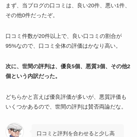
2026年4月10日
無料予想
16,800円
まず、当ブログの口コミは、良い20件、悪い1件、
その他0件だったぞ。
2026年4月8日
無料予想
36,000円
2026年4月8日
無料予想
24,800円
口コミ件数が20件以上で、良い口コミの割合が
2026年4月6日
無料予想
13,200円
95%なので、口コミ全体の評価はかなり高い。
2026年3月30日
無料予想
30,000円
次に、世間の評判は、優良5個、悪質3個、その他2
2026年3月30日
無料予想
20,000円
個という内訳だった。
2026年3月25日
無料予想
26,400円
どちらかと言えば優良評価が多いが、悪質評価も
2026年3月20日
無料予想
16,000円
いくつかあるので、世間の評判は賛否両論だな。
2026年3月19日
無料予想
18,800円
2026年3月9日
無料予想
58,400円
口コミと評判を合わせると少し高