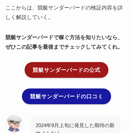
ここからは、競艇サンダーバードの検証内容を詳
2026年7月2日
無料予想
48,800円
しく解説していく。
2026年7月2日
無料予想
8,600円
競艇サンダーバードで稼ぐ方法を知りたいなら、
2026年7月1日
無料予想
38,600円
ぜひこの記事を最後までチェックしてみてくれ。
2026年6月29日
無料予想
100,400円
2026年6月26日
無料予想
42,400円
競艇サンダーバードの公式
2026年6月24日
無料予想
18,800円
2026年6月22日
無料予想
38,000円
競艇サンダーバードの口コミ
2026年6月18日
無料予想
20,800円
2026年6月15日
無料予想
26,800円
2024年9月上旬に発見した期待の新