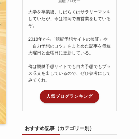
競艇ブロガー
大学を卒業後、しばらくはサラリーマンを
していたが、今は福岡で自営業をしている
ぞ。
2018年から「競艇予想サイトの検証」や
「自力予想のコツ」をまとめた記事を毎週
火曜日と金曜日に更新している。
俺は競艇予想サイトでも自力予想でもプラ
ス収支を出しているので、ぜひ参考にして
みてくれ。
人気ブログランキング
おすすめ記事（カテゴリー別）