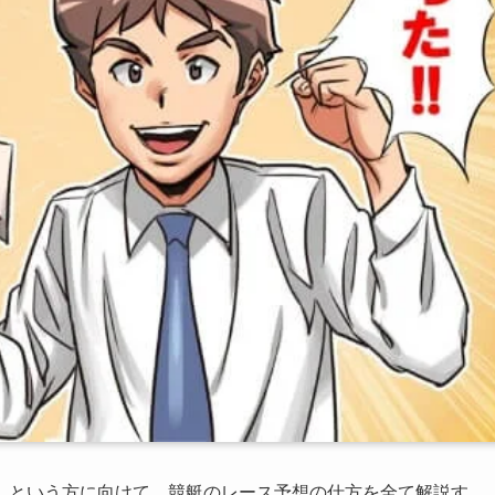
」
という方に向けて、競艇のレース予想の仕方を全て解説す