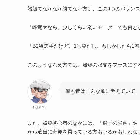
競艇でなかなか勝てない方は、この4つのバラン
「峰竜太なら、少しくらい弱いモーターでも何と
「B2級選手だけど、1号艇だし、もしかしたら1
このような考え方では、競艇の収支をプラスにす
俺も昔はこんな風に考えていて
予想オヤジ
また、競艇初心者のなかには、「選手の強さ」や
がら適当に舟券を買っている方もいるかもしれな