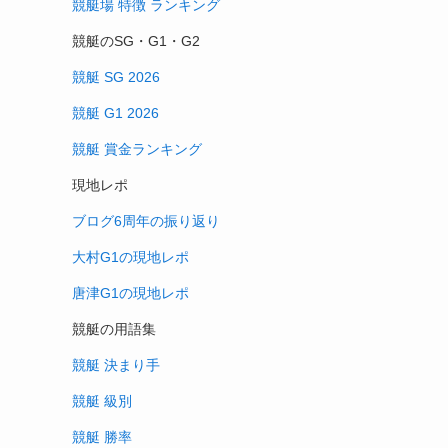
競艇場 特徴 ランキング
競艇のSG・G1・G2
競艇 SG 2026
競艇 G1 2026
競艇 賞金ランキング
現地レポ
ブログ6周年の振り返り
大村G1の現地レポ
唐津G1の現地レポ
競艇の用語集
競艇 決まり手
競艇 級別
競艇 勝率